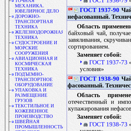
ГОСТ 1936-79
«
ТОЧНАЯ
МЕХАНИКА.
ГОСТ 1937-90
Чай
ЮВЕЛИРНОЕ ДЕЛО
нефасованный. Технич
ДОРОЖНО-
ТРАНСПОРТНАЯ
Область применен
ТЕХНИКА
ЖЕЛЕЗНОДОРОЖНАЯ
байховый чай, получае
ТЕХНИКА
завяливания, скручив
СУДОСТРОЕНИЕ И
сортированием.
МОРСКИЕ
СООРУЖЕНИЯ
Заменяет собой:
АВИАЦИОННАЯ И
ГОСТ 1937-73
«
КОСМИЧЕСКАЯ
условия»
ТЕХНИКА
ПОДЪЕМНО-
ГОСТ 1938-90
Чай
ТРАНСПОРТНОЕ
фасованный. Техничес
ОБОРУДОВАНИЕ
УПАКОВКА И
Область примене
РАЗМЕЩЕНИЕ
ГРУЗОВ
отечественный и имп
ТЕКСТИЛЬНОЕ И
купажирования нефасов
КОЖЕВЕННОЕ
Заменяет собой:
ПРОИЗВОДСТВО
ШВЕЙНАЯ
ГОСТ 1938-73
«
ПРОМЫШЛЕННОСТЬ
условия»