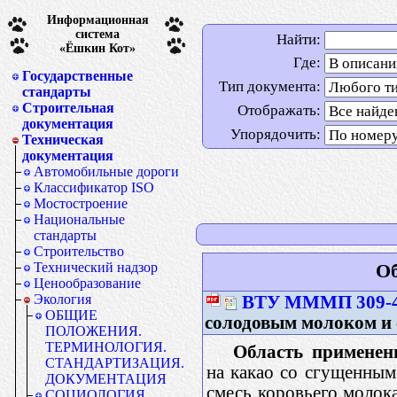
Информационная
система
Найти:
«Ёшкин Кот»
Где:
Государственные
Тип документа:
стандарты
Строительная
Отображать:
документация
Упорядочить:
Техническая
документация
Автомобильные дороги
Классификатор ISO
Мостостроение
Национальные
стандарты
Строительство
Технический надзор
Об
Ценообразование
Экология
ВТУ МММП 309-
ОБЩИЕ
солодовым молоком и
ПОЛОЖЕНИЯ.
ТЕРМИНОЛОГИЯ.
Область применен
СТАНДАРТИЗАЦИЯ.
на какао со сгущенны
ДОКУМЕНТАЦИЯ
смесь коровьего молок
СОЦИОЛОГИЯ.