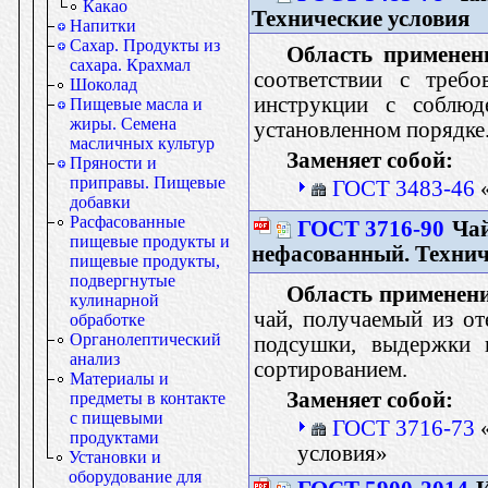
Какао
Технические условия
Напитки
Сахар. Продукты из
Область применен
сахара. Крахмал
соответствии с требо
Шоколад
инструкции с соблюд
Пищевые масла и
жиры. Семена
установленном порядке
масличных культур
Заменяет собой:
Пряности и
приправы. Пищевые
ГОСТ 3483-46
«
добавки
Расфасованные
ГОСТ 3716-90
Чай
пищевые продукты и
нефасованный. Технич
пищевые продукты,
подвергнутые
Область применен
кулинарной
чай, получаемый из от
обработке
Органолептический
подсушки, выдержки 
анализ
сортированием.
Материалы и
Заменяет собой:
предметы в контакте
с пищевыми
ГОСТ 3716-73
«
продуктами
условия»
Установки и
оборудование для