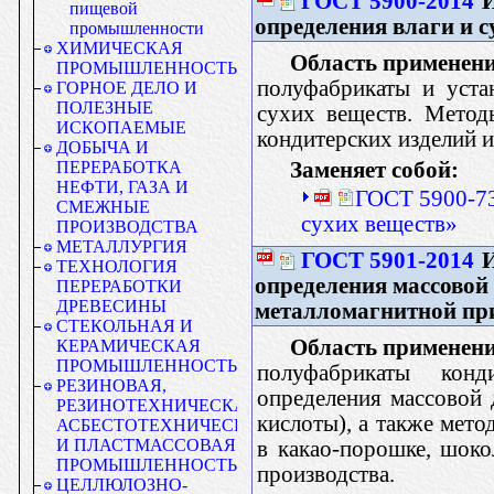
ГОСТ 5900-2014
И
пищевой
определения влаги и с
промышленности
ХИМИЧЕСКАЯ
Область применени
ПРОМЫШЛЕННОСТЬ
полуфабрикаты и уста
ГОРНОЕ ДЕЛО И
ПОЛЕЗНЫЕ
сухих веществ. Метод
ИСКОПАЕМЫЕ
кондитерских изделий 
ДОБЫЧА И
Заменяет собой:
ПЕРЕРАБОТКА
НЕФТИ, ГАЗА И
ГОСТ 5900-73
СМЕЖНЫЕ
сухих веществ»
ПРОИЗВОДСТВА
МЕТАЛЛУРГИЯ
ГОСТ 5901-2014
И
ТЕХНОЛОГИЯ
определения массовой
ПЕРЕРАБОТКИ
ДРЕВЕСИНЫ
металломагнитной пр
СТЕКОЛЬНАЯ И
Область применени
КЕРАМИЧЕСКАЯ
ПРОМЫШЛЕННОСТЬ
полуфабрикаты конд
РЕЗИНОВАЯ,
определения массовой 
РЕЗИНОТЕХНИЧЕСКАЯ,
кислоты), а также мет
АСБЕСТОТЕХНИЧЕСКАЯ
И ПЛАСТМАССОВАЯ
в какао-порошке, шок
ПРОМЫШЛЕННОСТЬ
производства.
ЦЕЛЛЮЛОЗНО-