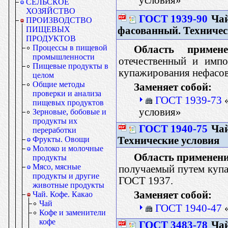
СЕЛЬСКОЕ
ХОЗЯЙСТВО
ГОСТ 1939-90
Чай
ПРОИЗВОДСТВО
фасованный. Техничес
ПИЩЕВЫХ
ПРОДУКТОВ
Процессы в пищевой
Область примене
промышленности
отечественный и имп
Пищевые продукты в
купажирования нефасов
целом
Общие методы
Заменяет собой:
проверки и анализа
ГОСТ 1939-73
«
пищевых продуктов
условия»
Зерновые, бобовые и
продукты их
ГОСТ 1940-75
Чай
переработки
Технические условия
Фрукты. Овощи
Молоко и молочные
Область применени
продукты
Мясо, мясные
получаемый путем купа
продукты и другие
ГОСТ 1937.
животные продукты
Заменяет собой:
Чай. Кофе. Какао
Чай
ГОСТ 1940-47
«
Кофе и заменители
кофе
ГОСТ 3483-78
Чай