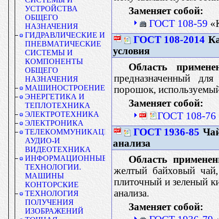
УСТРОЙСТВА
Заменяет собой:
ОБЩЕГО
ГОСТ 108-59
«К
НАЗНАЧЕНИЯ
ГИДРАВЛИЧЕСКИЕ И
ГОСТ 108-2014
Ка
ПНЕВМАТИЧЕСКИЕ
условия
СИСТЕМЫ И
КОМПОНЕНТЫ
Область примене
ОБЩЕГО
предназначенный для
НАЗНАЧЕНИЯ
МАШИНОСТРОЕНИЕ
порошок, используемый
ЭНЕРГЕТИКА И
Заменяет собой:
ТЕПЛОТЕХНИКА
ЭЛЕКТРОТЕХНИКА
ГОСТ 108-76 
ЭЛЕКТРОНИКА
ГОСТ 1936-85
Чай
ТЕЛЕКОММУНИКАЦИИ.
АУДИО-И
анализа
ВИДЕОТЕХНИКА
Область применен
ИНФОРМАЦИОННЫЕ
ТЕХНОЛОГИИ.
желтый байховый чай,
МАШИНЫ
плиточный и зеленый к
КОНТОРСКИЕ
анализа.
ТЕХНОЛОГИЯ
ПОЛУЧЕНИЯ
Заменяет собой:
ИЗОБРАЖЕНИЙ