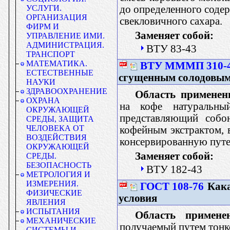
до определенного соде
УСЛУГИ.
ОРГАНИЗАЦИЯ
свекловичного сахара.
ФИРМ И
Заменяет собой:
УПРАВЛЕНИЕ ИМИ.
АДМИНИСТРАЦИЯ.
ВТУ 83-43
ТРАНСПОРТ
МАТЕМАТИКА.
ВТУ МММП 310-
ЕСТЕСТВЕННЫЕ
сгущенным солодовым
НАУКИ
ЗДРАВООХРАНЕНИЕ
Область применен
ОХРАНА
на кофе натуральн
ОКРУЖАЮЩЕЙ
представляющий собою
СРЕДЫ, ЗАЩИТА
ЧЕЛОВЕКА ОТ
кофейным экстрактом, 
ВОЗДЕЙСТВИЯ
консервированную путе
ОКРУЖАЮЩЕЙ
Заменяет собой:
СРЕДЫ.
БЕЗОПАСНОСТЬ
ВТУ 182-43
МЕТРОЛОГИЯ И
ИЗМЕРЕНИЯ.
ГОСТ 108-76
Кака
ФИЗИЧЕСКИЕ
условия
ЯВЛЕНИЯ
ИСПЫТАНИЯ
Область примене
МЕХАНИЧЕСКИЕ
получаемый путем тонк
СИСТЕМЫ И