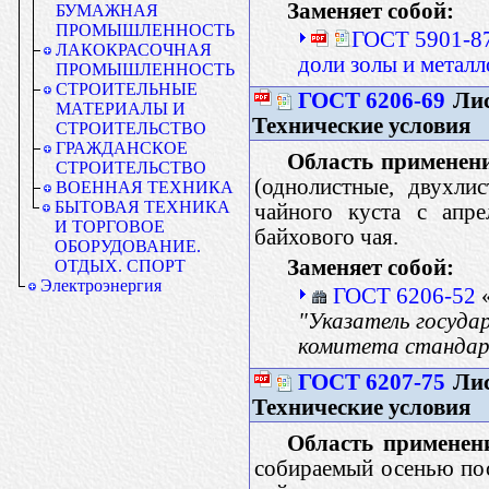
Заменяет собой:
БУМАЖНАЯ
ПРОМЫШЛЕННОСТЬ
ГОСТ 5901-87
ЛАКОКРАСОЧНАЯ
доли золы и метал
ПРОМЫШЛЕННОСТЬ
СТРОИТЕЛЬНЫЕ
ГОСТ 6206-69
Лис
МАТЕРИАЛЫ И
Технические условия
СТРОИТЕЛЬСТВО
ГРАЖДАНСКОЕ
Область применен
СТРОИТЕЛЬСТВО
(однолистные, двухли
ВОЕННАЯ ТЕХНИКА
БЫТОВАЯ ТЕХНИКА
чайного куста с апре
И ТОРГОВОЕ
байхового чая.
ОБОРУДОВАНИЕ.
Заменяет собой:
ОТДЫХ. СПОРТ
Электроэнергия
ГОСТ 6206-52
«
"Указатель госуда
комитета стандар
ГОСТ 6207-75
Лис
Технические условия
Область применен
собираемый осенью пос