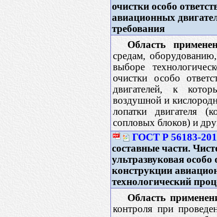
очистки особо ответс
авиационных двигател
требования
Область применен
средам, оборудованию,
выборе технологичес
очистки особо ответс
двигателей, к котор
воздушной и кислородн
лопатки двигателя (к
сопловых блоков) и дру
ГОСТ Р 56183-20
составные части. Чис
ультразвуковая особо 
конструкции авиацион
технологический проц
Область применен
контроля при проведен