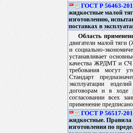
ГОСТ Р 56463-20
жидкостные малой тяг
изготовлению, испыта
поставках в эксплуат
Область применен
двигатели малой тяги 
и социально-экономиче
устанавливает основны
качества ЖРДМТ и СЧ 
требования могут ут
Стандарт предназнач
эксплуатации издели
договорам и в ходе 
согласовании всех за
применение предписано 
ГОСТ Р 56517-20
жидкостные. Правила 
изготовления по пред