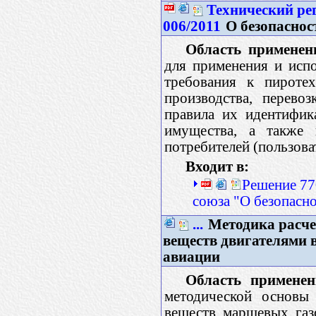
Технический ре
006/2011
О безопаснос
Область применен
для применения и исп
требования к пироте
производства, перевоз
правила их идентифик
имущества, а также 
потребителей (пользова
Входит в:
Решение 77
союза "О безопасн
...
Методика расче
веществ двигателями 
авиации
Область применен
методической основы
веществ маршевых газ