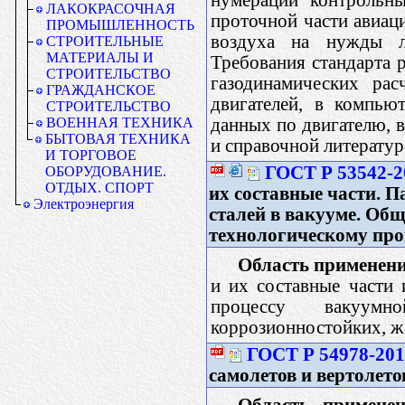
ЛАКОКРАСОЧНАЯ
проточной части авиац
ПРОМЫШЛЕННОСТЬ
воздуха на нужды ле
СТРОИТЕЛЬНЫЕ
МАТЕРИАЛЫ И
Требования стандарта
СТРОИТЕЛЬСТВО
газодинамических рас
ГРАЖДАНСКОЕ
двигателей, в компью
СТРОИТЕЛЬСТВО
данных по двигателю, в
ВОЕННАЯ ТЕХНИКА
БЫТОВАЯ ТЕХНИКА
и справочной литератур
И ТОРГОВОЕ
ГОСТ Р 53542-2
ОБОРУДОВАНИЕ.
ОТДЫХ. СПОРТ
их составные части. 
Электроэнергия
сталей в вакууме. Общ
технологическому про
Область применени
и их составные части 
процессу вакуумн
коррозионностойких, ж
ГОСТ Р 54978-20
самолетов и вертолето
Область применен