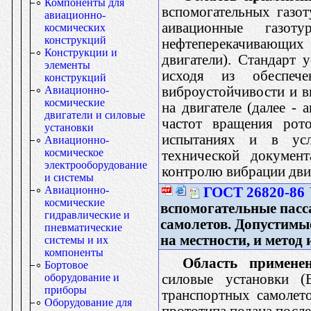
Компоненты для
вспомогательных газот
авиационно-
аивационные газот
космических
конструкций
нефтеперекачивающих
Конструкции и
двигатели). Стандарт 
элементы
исходя из обеспеч
конструкций
виброустойчивости и в
Авиационно-
космические
на двигателе (далее - 
двигатели и силовые
частот вращения рот
установки
испытаниях и в усло
Авиационно-
космическое
технической документ
электрооборудование
контролю вибрации дви
и системы
Авиационно-
ГОСТ 26820-86
космические
вспомогательные пас
гидравлические и
самолетов. Допустимы
пневматические
на местности, и метод
системы и их
компоненты
Область применен
Бортовое
силовые установки (
оборудование и
приборы
транспортных самолето
Оборудование для
прототипа подана после