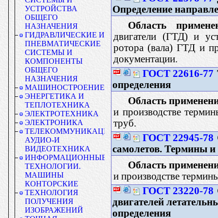
Определение направле
УСТРОЙСТВА
ОБЩЕГО
Область примене
НАЗНАЧЕНИЯ
ГИДРАВЛИЧЕСКИЕ И
двигатели (ГТД) и ус
ПНЕВМАТИЧЕСКИЕ
ротора (вала) ГТД и п
СИСТЕМЫ И
документации.
КОМПОНЕНТЫ
ОБЩЕГО
ГОСТ 22616-77
НАЗНАЧЕНИЯ
определения
МАШИНОСТРОЕНИЕ
ЭНЕРГЕТИКА И
Область применени
ТЕПЛОТЕХНИКА
и производстве термин
ЭЛЕКТРОТЕХНИКА
труб.
ЭЛЕКТРОНИКА
ТЕЛЕКОММУНИКАЦИИ.
ГОСТ 22945-78
АУДИО-И
самолетов. Термины и
ВИДЕОТЕХНИКА
ИНФОРМАЦИОННЫЕ
Область применени
ТЕХНОЛОГИИ.
и производстве термины
МАШИНЫ
КОНТОРСКИЕ
ГОСТ 23220-78
ТЕХНОЛОГИЯ
двигателей летательн
ПОЛУЧЕНИЯ
ИЗОБРАЖЕНИЙ
определения