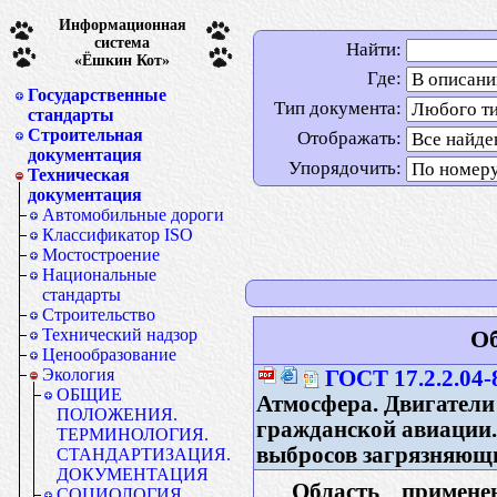
Информационная
система
Найти:
«Ёшкин Кот»
Где:
Государственные
Тип документа:
стандарты
Строительная
Отображать:
документация
Упорядочить:
Техническая
документация
Автомобильные дороги
Классификатор ISO
Мостостроение
Национальные
стандарты
Строительство
Технический надзор
Об
Ценообразование
Экология
ГОСТ 17.2.2.04-
ОБЩИЕ
Атмосфера. Двигатели
ПОЛОЖЕНИЯ.
гражданской авиации.
ТЕРМИНОЛОГИЯ.
выбросов загрязняющ
СТАНДАРТИЗАЦИЯ.
ДОКУМЕНТАЦИЯ
Область примене
СОЦИОЛОГИЯ.