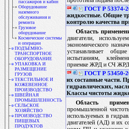
пассажиров и кабин
Оборудование
ГОСТ Р 53374-2
наземного
жидкостные. Общие тр
обслуживания и
контролю качества пр
ремонта
Грузовое
Область применен
оборудование
двигатели, использу
Космические системы
и операции
экономического назна
ПОДЪЕМНО-
устанавливает общи
ТРАНСПОРТНОЕ
испытаниям, клеймен
ОБОРУДОВАНИЕ
приемке ЖРД и СЧ ЖРД
УПАКОВКА И
РАЗМЕЩЕНИЕ
ГОСТ Р 53450-2
ГРУЗОВ
их составные части. 
ТЕКСТИЛЬНОЕ И
КОЖЕВЕННОЕ
гидравлических, масл
ПРОИЗВОДСТВО
Классы чистоты жидк
ШВЕЙНАЯ
ПРОМЫШЛЕННОСТЬ
Область примен
СЕЛЬСКОЕ
промышленной чистоты
ХОЗЯЙСТВО
используемых в гидрав
ПРОИЗВОДСТВО
ПИЩЕВЫХ
двигателей (АД) и их 
ПРОДУКТОВ
норм ПЧ и указании к