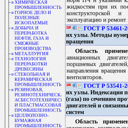
ХИМИЧЕСКАЯ
жидкостям при их пос
ПРОМЫШЛЕННОСТЬ
конструкторской и 
ГОРНОЕ ДЕЛО И
ПОЛЕЗНЫЕ
эксплуатацию и ремонт 
ИСКОПАЕМЫЕ
ГОСТ Р 53461-2
ДОБЫЧА И
ПЕРЕРАБОТКА
их узлы. Методы нуме
НЕФТИ, ГАЗА И
вращения
СМЕЖНЫЕ
ПРОИЗВОДСТВА
Область примене
МЕТАЛЛУРГИЯ
авиационных двигате
ТЕХНОЛОГИЯ
поршневых двигателей
ПЕРЕРАБОТКИ
ДРЕВЕСИНЫ
направления вращения
СТЕКОЛЬНАЯ И
вентиляторов.
КЕРАМИЧЕСКАЯ
ПРОМЫШЛЕННОСТЬ
ГОСТ Р 53541-2
РЕЗИНОВАЯ,
их узлы. Индексация п
РЕЗИНОТЕХНИЧЕСКАЯ,
(газа) по сечениям п
АСБЕСТОТЕХНИЧЕСКАЯ
двигателей и связанн
И ПЛАСТМАССОВАЯ
ПРОМЫШЛЕННОСТЬ
систем
ЦЕЛЛЮЛОЗНО-
БУМАЖНАЯ
Область применен
ПРОМЫШЛЕННОСТЬ
нумерации контрольны