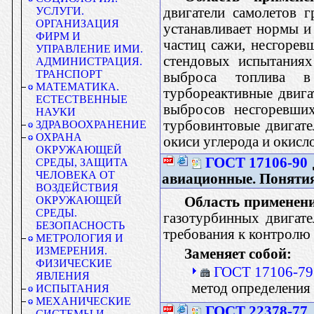
двигатели самолетов 
УСЛУГИ.
ОРГАНИЗАЦИЯ
устанавливает нормы и
ФИРМ И
частиц сажи, несгорев
УПРАВЛЕНИЕ ИМИ.
стендовых испытаниях
АДМИНИСТРАЦИЯ.
ТРАНСПОРТ
выброса топлива в
МАТЕМАТИКА.
турбореактивные двига
ЕСТЕСТВЕННЫЕ
выбросов несгоревших
НАУКИ
турбовинтовые двигате
ЗДРАВООХРАНЕНИЕ
ОХРАНА
окиси углерода и окисло
ОКРУЖАЮЩЕЙ
ГОСТ 17106-90
СРЕДЫ, ЗАЩИТА
ЧЕЛОВЕКА ОТ
авиационные. Понятия
ВОЗДЕЙСТВИЯ
Область применен
ОКРУЖАЮЩЕЙ
СРЕДЫ.
газотурбинных двигате
БЕЗОПАСНОСТЬ
требования к контролю
МЕТРОЛОГИЯ И
ИЗМЕРЕНИЯ.
Заменяет собой:
ФИЗИЧЕСКИЕ
ГОСТ 17106-79
ЯВЛЕНИЯ
метод определения
ИСПЫТАНИЯ
МЕХАНИЧЕСКИЕ
ГОСТ 22378-77
СИСТЕМЫ И