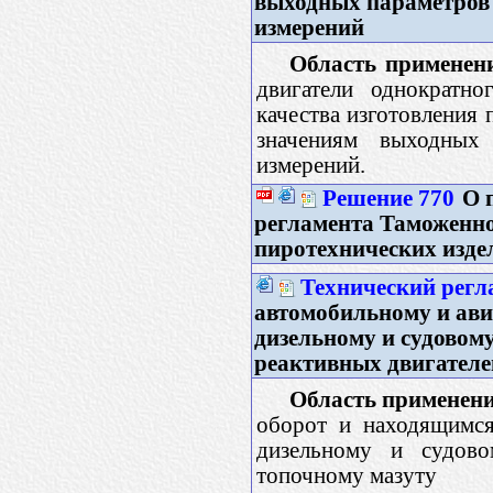
выходных параметров 
измерений
Область применен
двигатели однократно
качества изготовления
значениям выходных
измерений.
Решение 770
О п
регламента Таможенно
пиротехнических изде
Технический рег
автомобильному и ави
дизельному и судовому
реактивных двигателе
Область применени
оборот и находящимся
дизельному и судово
топочному мазуту