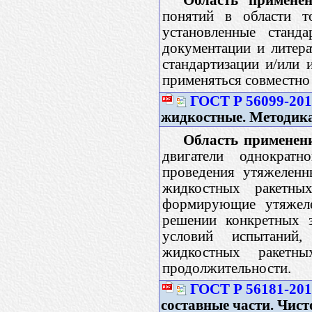
понятий в области т
установленные станд
документации и литера
стандартизации и/или 
применяться совместно
ГОСТ Р 56099-20
жидкостные. Методик
Область применен
двигатели однократн
проведения утяжеленн
жидкостных ракетных
формирующие утяжеле
решении конкретных з
условий испытаний,
жидкостных ракетн
продолжительности.
ГОСТ Р 56181-20
составные части. Чис