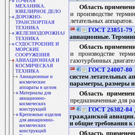
ТОЧНАЯ
МЕХАНИКА.
Область применени
ЮВЕЛИРНОЕ ДЕЛО
и производстве терми
ДОРОЖНО-
летательных аппаратов.
ТРАНСПОРТНАЯ
ТЕХНИКА
ГОСТ 23851-79
ЖЕЛЕЗНОДОРОЖНАЯ
авиационные. Термин
ТЕХНИКА
СУДОСТРОЕНИЕ И
Область применени
МОРСКИЕ
и производстве терм
СООРУЖЕНИЯ
газотурбинных двигател
АВИАЦИОННАЯ И
КОСМИЧЕСКАЯ
ГОСТ 24007-80
ТЕХНИКА
систем летательных а
Авиационные и
космические
параметры, размеры и
аппараты в целом
Область применен
Материалы для
авиационно-
предназначенные для ра
космических
ГОСТ 26382-84
конструкций
Крепежные изделия
гражданской авиации
для авиационно-
и общие требования к
космических
конструкций
Область применен