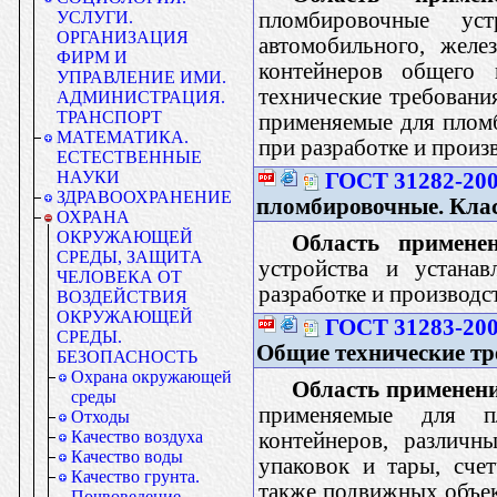
пломбировочные ус
УСЛУГИ.
ОРГАНИЗАЦИЯ
автомобильного, желе
ФИРМ И
контейнеров общего 
УПРАВЛЕНИЕ ИМИ.
технические требовани
АДМИНИСТРАЦИЯ.
ТРАНСПОРТ
применяемые для плом
МАТЕМАТИКА.
при разработке и произ
ЕСТЕСТВЕННЫЕ
НАУКИ
ГОСТ 31282-20
ЗДРАВООХРАНЕНИЕ
пломбировочные. Кла
ОХРАНА
ОКРУЖАЮЩЕЙ
Область применен
СРЕДЫ, ЗАЩИТА
устройства и устана
ЧЕЛОВЕКА ОТ
разработке и производ
ВОЗДЕЙСТВИЯ
ОКРУЖАЮЩЕЙ
ГОСТ 31283-20
СРЕДЫ.
Общие технические тр
БЕЗОПАСНОСТЬ
Охрана окружающей
Область применен
среды
применяемые для пл
Отходы
Качество воздуха
контейнеров, различн
Качество воды
упаковок и тары, счет
Качество грунта.
также подвижных объек
Почвоведение