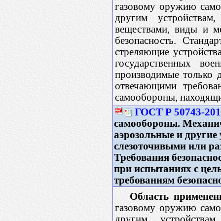
газовому оружию само
другим устройствам
веществами, виды и м
безопасность. Станда
стреляющие устройства
государственных воен
производимые только д
отвечающими требован
самообороны, находящие
ГОСТ Р 50743-20
самообороны. Механи
аэрозольные и другие
слезоточивыми или р
Требования безопасно
при испытаниях с цел
требованиям безопасн
Область применен
газовому оружию само
другим устройствам