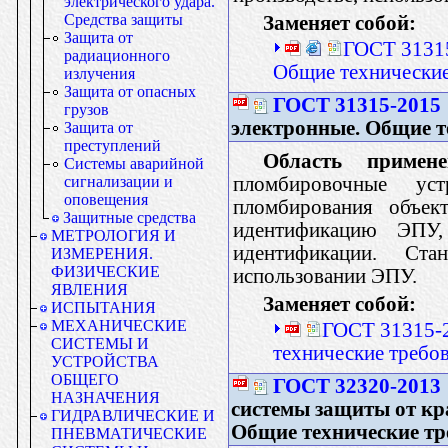
электрического удара.
Средства защиты
Заменяет собой:
Защита от
ГОСТ 31315
радиационного
Общие технические
излучения
Защита от опасных
ГОСТ 31315-2015
грузов
электронные. Общие т
Защита от
преступлений
Область примене
Системы аварийной
пломбировочные ус
сигнализации и
оповещения
пломбирования объек
Защитные средства
идентификацию ЭПУ
МЕТРОЛОГИЯ И
идентификации. Ста
ИЗМЕРЕНИЯ.
ФИЗИЧЕСКИЕ
использовании ЭПУ.
ЯВЛЕНИЯ
Заменяет собой:
ИСПЫТАНИЯ
МЕХАНИЧЕСКИЕ
ГОСТ 31315-2
СИСТЕМЫ И
технические требо
УСТРОЙСТВА
ОБЩЕГО
ГОСТ 32320-2013
НАЗНАЧЕНИЯ
системы защиты от кр
ГИДРАВЛИЧЕСКИЕ И
Общие технические тр
ПНЕВМАТИЧЕСКИЕ