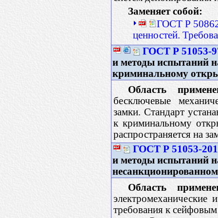
Заменяет собой:
ГОСТ Р 50862
ценностей. Требов
ГОСТ Р 51053-9
и методы испытаний н
криминальному откры
Область примене
бесключевые механиче
замки. Стандарт устан
к криминальному откр
распространяется на за
ГОСТ Р 51053-20
и методы испытаний н
несанкционированно
Область примене
электромеханические и
требования к сейфовым