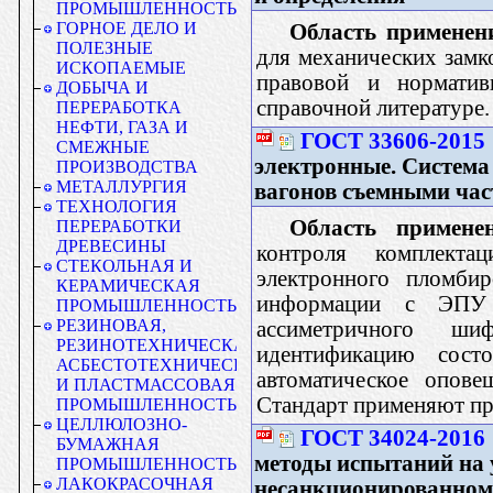
ПРОМЫШЛЕННОСТЬ
ГОРНОЕ ДЕЛО И
Область применен
ПОЛЕЗНЫЕ
для механических замк
ИСКОПАЕМЫЕ
правовой и норматив
ДОБЫЧА И
справочной литературе.
ПЕРЕРАБОТКА
НЕФТИ, ГАЗА И
ГОСТ 33606-2015
СМЕЖНЫЕ
электронные. Система
ПРОИЗВОДСТВА
МЕТАЛЛУРГИЯ
вагонов съемными ча
ТЕХНОЛОГИЯ
Область применен
ПЕРЕРАБОТКИ
ДРЕВЕСИНЫ
контроля комплект
СТЕКОЛЬНАЯ И
электронного пломби
КЕРАМИЧЕСКАЯ
информации с ЭПУ 
ПРОМЫШЛЕННОСТЬ
РЕЗИНОВАЯ,
ассиметричного ши
РЕЗИНОТЕХНИЧЕСКАЯ,
идентификацию сост
АСБЕСТОТЕХНИЧЕСКАЯ
автоматическое опов
И ПЛАСТМАССОВАЯ
Стандарт применяют при
ПРОМЫШЛЕННОСТЬ
ЦЕЛЛЮЛОЗНО-
ГОСТ 34024-2016
БУМАЖНАЯ
методы испытаний на 
ПРОМЫШЛЕННОСТЬ
ЛАКОКРАСОЧНАЯ
несанкционированно