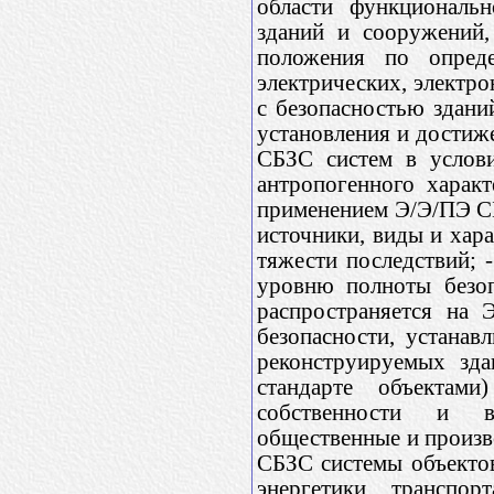
области функциональн
зданий и сооружений,
положения по опреде
электрических, электр
с безопасностью здани
установления и достиж
СБЗС систем в услови
антропогенного харак
применением Э/Э/ПЭ СБ
источники, виды и хара
тяжести последствий; 
уровню полноты безоп
распространяется на 
безопасности, устана
реконструируемых зд
стандарте объектам
собственности и в
общественные и произв
СБЗС системы объекто
энергетики, транспор