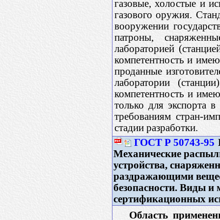
газовые, холостые и и
газового оружия. Станд
вооружении государст
патроны, снаряженны
лабораторией (станцие
компетентность и имею
проданные изготовител
лаборатории (станции
компетентность и име
только для экспорта в
требованиям стран-имп
стадии разработки.
ГОСТ Р 50743-95
Механические распыли
устройства, снаряжен
раздражающими вещес
безопасности. Виды и
сертификационных исп
Область применен