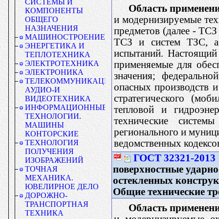
СИСТЕМЫ И
Область применени
КОМПОНЕНТЫ
и модернизируемые тех
ОБЩЕГО
НАЗНАЧЕНИЯ
предметов (далее - ТСЗ
МАШИНОСТРОЕНИЕ
ТСЗ и систем ТЗС, а
ЭНЕРГЕТИКА И
испытаний. Настоящий
ТЕПЛОТЕХНИКА
применяемые для обесп
ЭЛЕКТРОТЕХНИКА
ЭЛЕКТРОНИКА
значения; федерально
ТЕЛЕКОММУНИКАЦИИ.
опасных производств и
АУДИО-И
стратегического (моб
ВИДЕОТЕХНИКА
ИНФОРМАЦИОННЫЕ
тепловой и гидроэне
ТЕХНОЛОГИИ.
технические системы
МАШИНЫ
регионального и муниц
КОНТОРСКИЕ
ведомственных кодексов
ТЕХНОЛОГИЯ
ПОЛУЧЕНИЯ
ГОСТ 32321-2013
ИЗОБРАЖЕНИЙ
поверхностные ударно
ТОЧНАЯ
МЕХАНИКА.
остекленных конструк
ЮВЕЛИРНОЕ ДЕЛО
Общие технические тр
ДОРОЖНО-
ТРАНСПОРТНАЯ
Область применени
ТЕХНИКА
и модернизируемые ох