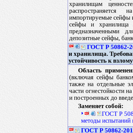
хранилищам ценност
распространяется 
импортируемые сейфы и
сейфы и хранилища ц
предназначенными д
депозитные сейфы, банк
ГОСТ Р 50862-2
и хранилища. Требова
устойчивость к взлому
Область применен
(включая сейфы банко
также на отдельные э
части огнестойкости н
и построенных до введе
Заменяет собой:
ГОСТ Р 508
методы испытаний 
ГОСТ Р 50862-20