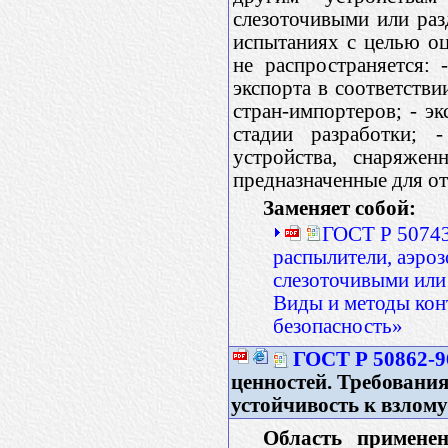
слезоточивыми или ра
испытаниях с целью оц
не распространяется:
экспорта в соответств
стран-импортеров; - э
стадии разработки; 
устройства, снаряже
предназначенные для о
Заменяет собой:
ГОСТ Р 50743
распылители, аэроз
слезоточивыми или
Виды и методы кон
безопасность»
ГОСТ Р 50862-9
ценностей. Требовани
устойчивость к взлому
Область применен