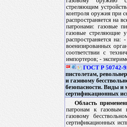
газовому оружию са
стреляющим устройств
контроля оружия при с
распространяется на в
патронами: газовые п
газовые стреляющие у
распространяется на: 
военизированных орган
соответствии с техни
импортеров; - эксперим
ГОСТ Р 50742-9
пистолетам, револьве
и газовому бесстволь
безопасности. Виды и
сертификационных исп
Область применен
патронам к газовым п
газовому бесствольн
сертификационных испы