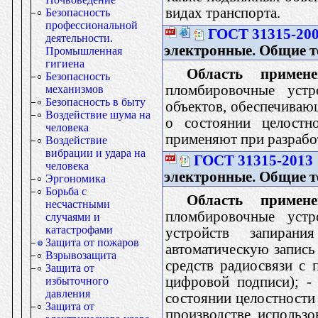
видах транспорта.
Безопасность
профессиональной
ГОСТ 31315-20
деятельности.
электронные. Общие т
Промышленная
гигиена
Область примене
Безопасность
пломбировочные устр
механизмов
Безопасность в быту
объектов, обеспечива
Воздействие шума на
о состоянии целостн
человека
применяют при разработ
Воздействие
вибрации и удара на
ГОСТ 31315-2013
человека
электронные. Общие т
Эргономика
Борьба с
Область примене
несчастными
пломбировочные устр
случаями и
катастрофами
устройств запиран
Защита от пожаров
автоматическую запис
Взрывозащита
средств радиосвязи с
Защита от
цифровой подписи); -
избыточного
давления
состоянии целостности
Защита от
производстве, использ