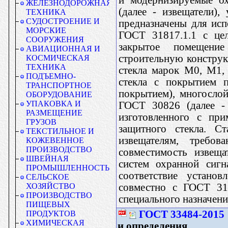
ЖЕЛЕЗНОДОРОЖНАЯ
(далее - извещатели)
ТЕХНИКА
СУДОСТРОЕНИЕ И
предназначены для исп
МОРСКИЕ
ГОСТ 31817.1.1 с це
СООРУЖЕНИЯ
закрытое помещени
АВИАЦИОННАЯ И
строительную конструк
КОСМИЧЕСКАЯ
ТЕХНИКА
стекла марок М0, М1, 
ПОДЪЕМНО-
стекла с покрытием 
ТРАНСПОРТНОЕ
покрытием), многослой
ОБОРУДОВАНИЕ
УПАКОВКА И
ГОСТ 30826 (далее - 
РАЗМЕЩЕНИЕ
изготовленного с при
ГРУЗОВ
защитного стекла. Ст
ТЕКСТИЛЬНОЕ И
извещателям, требов
КОЖЕВЕННОЕ
ПРОИЗВОДСТВО
совместимость извеща
ШВЕЙНАЯ
систем охранной сигн
ПРОМЫШЛЕННОСТЬ
соответствие устано
СЕЛЬСКОЕ
совместно с ГОСТ 318
ХОЗЯЙСТВО
ПРОИЗВОДСТВО
специального назначени
ПИЩЕВЫХ
ГОСТ 33484-2015
ПРОДУКТОВ
ХИМИЧЕСКАЯ
и определения