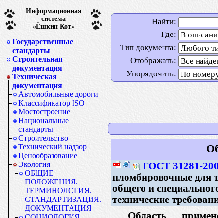
Информационная
система
Найти:
«Ёшкин Кот»
Где:
Государственные
Тип документа:
стандарты
Строительная
Отображать:
документация
Упорядочить:
Техническая
документация
Автомобильные дороги
Классификатор ISO
Мостостроение
Национальные
стандарты
Строительство
Технический надзор
Об
Ценообразование
Экология
ГОСТ 31281-20
ОБЩИЕ
пломбировочные для т
ПОЛОЖЕНИЯ.
общего и специальног
ТЕРМИНОЛОГИЯ.
технические требован
СТАНДАРТИЗАЦИЯ.
ДОКУМЕНТАЦИЯ
Область примене
СОЦИОЛОГИЯ.