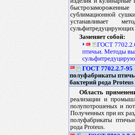
изделия и кулинарные п
быстрозамороженны
сублимационной сушки
устанавливает ме
сульфитредуцирующих 
Заменяет собой:
ГОСТ 7702.2.
птичьи. Методы вы
сульфитредуцирую
ГОСТ 7702.2.7-95
полуфабрикаты птичь
бактерий рода Рrоtеus
Область применен
реализации и промышл
полупотрошеных и пот
Полученных при их разд
полуфабрикаты птичьи
рода Proteus.