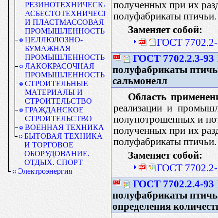
полученных при их разд
РЕЗИНОТЕХНИЧЕСКАЯ,
АСБЕСТОТЕХНИЧЕСКАЯ
полуфабрикаты птичьи.
И ПЛАСТМАССОВАЯ
Заменяет собой:
ПРОМЫШЛЕННОСТЬ
ЦЕЛЛЮЛОЗНО-
ГОСТ 7702.2-
БУМАЖНАЯ
ГОСТ 7702.2.3-93
ПРОМЫШЛЕННОСТЬ
ЛАКОКРАСОЧНАЯ
полуфабрикаты птичь
ПРОМЫШЛЕННОСТЬ
сальмонелл
СТРОИТЕЛЬНЫЕ
МАТЕРИАЛЫ И
Область применен
СТРОИТЕЛЬСТВО
реализации и промышл
ГРАЖДАНСКОЕ
полупотрошенных и пот
СТРОИТЕЛЬСТВО
ВОЕННАЯ ТЕХНИКА
полученных при их разд
БЫТОВАЯ ТЕХНИКА
полуфабрикаты птичьи.
И ТОРГОВОЕ
ОБОРУДОВАНИЕ.
Заменяет собой:
ОТДЫХ. СПОРТ
ГОСТ 7702.2-
Электроэнергия
ГОСТ 7702.2.4-93
полуфабрикаты птичь
определения количеств