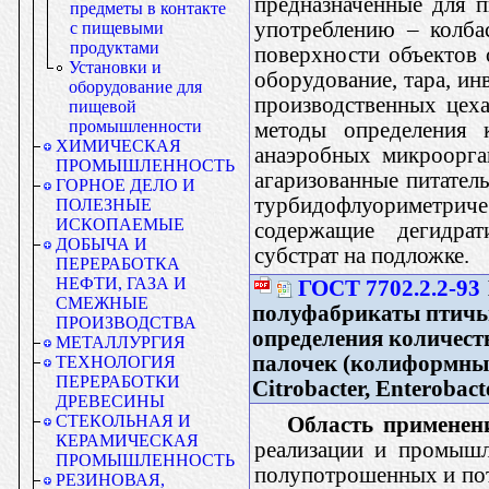
предназначенные для 
предметы в контакте
употреблению – колба
с пищевыми
продуктами
поверхности объектов
Установки и
оборудование, тара, ин
оборудование для
производственных цеха
пищевой
промышленности
методы определения 
ХИМИЧЕСКАЯ
анаэробных микроорган
ПРОМЫШЛЕННОСТЬ
агаризованные питатель
ГОРНОЕ ДЕЛО И
турбидофлуориметрическ
ПОЛЕЗНЫЕ
ИСКОПАЕМЫЕ
содержащие дегидрат
ДОБЫЧА И
субстрат на подложке.
ПЕРЕРАБОТКА
НЕФТИ, ГАЗА И
ГОСТ 7702.2.2-93
СМЕЖНЫЕ
полуфабрикаты птичь
ПРОИЗВОДСТВА
определения количес
МЕТАЛЛУРГИЯ
палочек (колиформных 
ТЕХНОЛОГИЯ
ПЕРЕРАБОТКИ
Сitrоbасtеr, Еntеrоbасtе
ДРЕВЕСИНЫ
СТЕКОЛЬНАЯ И
Область применен
КЕРАМИЧЕСКАЯ
реализации и промышл
ПРОМЫШЛЕННОСТЬ
полупотрошенных и пот
РЕЗИНОВАЯ,