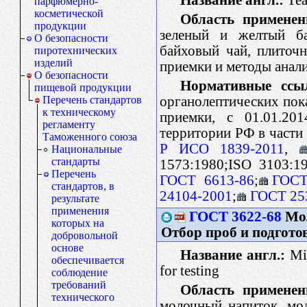
парфюмерно-
косметической
Область применен
продукции
зеленый и желтый ба
О безопасности
байховый чай, плиточ
пиротехнических
изделий
приемки и методы анал
О безопасности
Нормативные ссы
пищевой продукции
органолептических пока
Перечень стандартов
к техническому
приемки, с 01.01.20
регламенту
территории РФ в части 
Таможенного союза
Р ИСО 1839-2011
,
Национальные
стандарты
1573:1980;ISO 3103:19
Перечень
ГОСТ 6613-86
;
ГОСТ
стандартов, в
24104-2001
;
ГОСТ 25
результате
применения
ГОСТ 3622-68
Мол
которых на
Отбор проб и подгото
добровольной
основе
Название англ.:
Mil
обеспечивается
for testing
соблюдение
требований
Область применен
технического
молочный напиток, мо