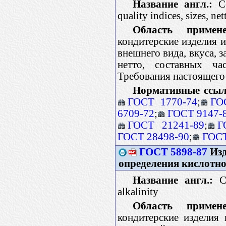
Название англ.:
Co
quality indices, sizes, n
Область примене
кондитерские изделия 
внешнего вида, вкуса, з
нетто, составных ча
Требования настоящего
Нормативные ссыл
ГОСТ 1770-74
;
ГО
6709-72
;
ГОСТ 9147-
ГОСТ 21241-89
;
Г
ГОСТ 28498-90
;
ГОСТ
ГОСТ 5898-87
Изд
определения кислотно
Название англ.:
Co
alkalinity
Область примене
кондитерские изделия