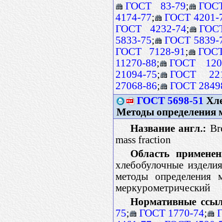
ГОСТ 83-79
;
ГОС
4174-77
;
ГОСТ 4201-
ГОСТ 4232-74
;
ГОС
5833-75
;
ГОСТ 5839-
ГОСТ 7128-91
;
ГОСТ
11270-88
;
ГОСТ 120
21094-75
;
ГОСТ 221
27068-86
;
ГОСТ 2849
ГОСТ 5698-51
Хле
Методы определения м
Название англ.:
Bre
mass fraction
Область применен
хлебобулочные изделия
методы определения м
меркурометрический
Нормативные ссыл
75
;
ГОСТ 1770-74
;