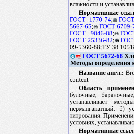
влажности и устанавли
Нормативные ссыл
ГОСТ 1770-74
;
ГОСТ
5667-65
;
ГОСТ 6709-
ГОСТ 9846-88
;
ГОС
ГОСТ 25336-82
;
ГОСТ
09-5360-88;ТУ 38 1051
ГОСТ 5672-68
Хле
Методы определения м
Название англ.:
Bre
content
Область применен
булочные, бараночны
устанавливает мето
перманганатный; б) у
титрования. Применение
условиях, устанавлива
Нормативные ссыл