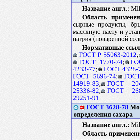
Название англ.:
Mil
Область применен
сырные продукты, бры
масляную пасту и уста
натрия (поваренной сол
Нормативные ссыл
ГОСТ Р 55063-2012
;
ГОСТ 1770-74
;
ГО
4233-77
;
ГОСТ 4328-
ГОСТ 5696-74
;
ГОСТ
14919-83
;
ГОСТ 204
25336-82
;
ГОСТ 268
29251-91
ГОСТ 3628-78
Мол
определения сахара
Название англ.:
Mil
Область применен