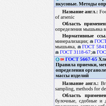
вкусовые. Методы оп
Название англ.:
Foo
of arsenic
Область применен
определения мышьяка в
Нормативные ссы
минерализации;
ГОСТ
мышьяка,
ГОСТ 5841
ГОСТ 3118-67
;
ГОС
ГОСТ 5667-65
Хле
Правила приемки, мет
определения органоле
массы изделий
Название англ.:
Bre
sampling, methods for de
Область применен
булочные, сдобные и 