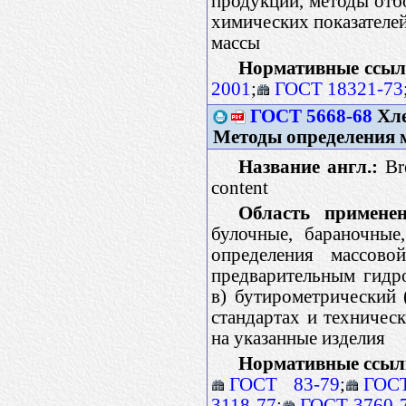
продукции, методы отб
химических показателей
массы
Нормативные ссыл
2001
;
ГОСТ 18321-73
ГОСТ 5668-68
Хле
Методы определения 
Название англ.:
Bre
content
Область применен
булочные, бараночные
определения массов
предварительным гидро
в) бутирометрический 
стандартах и техничес
на указанные изделия
Нормативные ссыл
ГОСТ 83-79
;
ГОС
3118-77
;
ГОСТ 3760-