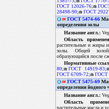
1381-73
;
ГОСТ 1770-
ГОСТ 12026-76
;
ГОСТ
28498-90
;
ГОСТ 2922
ГОСТ 5474-66
Мас
определения золы
Название англ.:
Veg
Область применен
растительные и жиры и
золы. Общей золой
образующийся после сж
Нормативные ссыл
80
;
ГОСТ 14919-83
;
ГОСТ 6709-72
;
ГОСТ 
ГОСТ 5475-69
Мас
определения йодного 
Название англ.:
Veg
Область примене
растительные масла и у