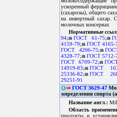
молокосодержащие про
ускоренный феррициан
(сахарозы), общего сах
на инвертный сахар. С
молочных консервах
Нормативные ссыл
94
;
ГОСТ 61-75
;
Г
4159-79
;
ГОСТ 4165-
ГОСТ 4206-75
;
ГОС
4328-77
;
ГОСТ 5712-
ГОСТ 6709-72
;
ГОСТ
14919-83
;
ГОСТ 163
25336-82
;
ГОСТ 268
29251-91
ГОСТ 3629-47
Мол
определения спирта (
Название англ.:
Mil
Область применен
продукты и устанавли