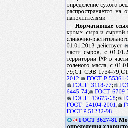
определение сухого вещ
распространяется на 
наполнителями
Нормативные ссыл
кроме: сыра и сырной 
сливочно-растительно
01.01.2013 действует
части сыров, с 01.01
территории РФ в части
соленого масла, с 01.
79;CT CЭB 1734-79;C
2012
;
ГОСТ Р 55361-
ГОСТ 3118-77
;
ГО
6445-74
;
ГОСТ 6709-
ГОСТ 13675-68
;
Г
ГОСТ 24104-2001
;
Г
ГОСТ Р 51232-98
ГОСТ 3627-81
Мол
определения хлористо