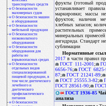
фрукты (готовый прод
транспортных средств
устанавливает правил
О безопасности
маломерных судов
маркировки; массы н
О безопасности машин
фруктов; наличия ме
и оборудования
хлебных запасов; колич
О безопасности
растительных примес
мебельной продукции
О безопасности
минеральных примесей (
низковольтного
ангидрида. Стандарт н
оборудования
сублимации
О безопасности
оборудования для
Нормативные ссыл
работы во
2017
в части правил п
взрывоопасных средах
ГОСТ 111-2001
;
ГО
О безопасности
отдельных видов
6656-76
;
ГОСТ 6825-
специализированной
87
;
ГОСТ 21241-89
;
пищевой продукции, в
ГОСТ 25555.3-82
;
том числе диетического
ГОСТ 28561-90
;
ГОСТ
лечебного и
диетического
ГОСТ 1936-85
Чай
профилактического
анализа
питания
О безопасности
Название англ.:
Tea