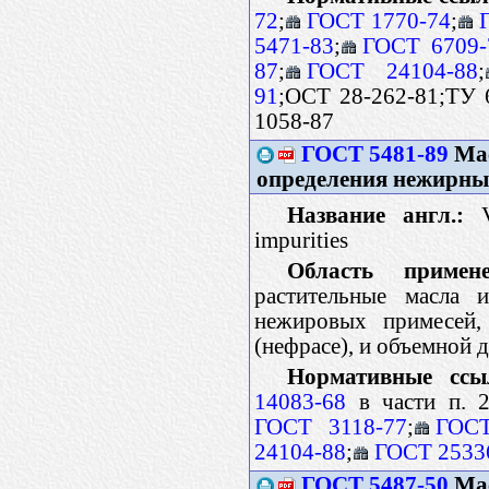
72
;
ГОСТ 1770-74
;
5471-83
;
ГОСТ 6709-
87
;
ГОСТ 24104-88
;
91
;ОСТ 28-262-81;ТУ 6
1058-87
ГОСТ 5481-89
Мас
определения нежирных
Название англ.:
Ve
impurities
Область примене
растительные масла 
нежировых примесей,
(нефрасе), и объемной 
Нормативные ссы
14083-68
в части п. 2
ГОСТ 3118-77
;
ГОСТ
24104-88
;
ГОСТ 2533
ГОСТ 5487-50
Мас