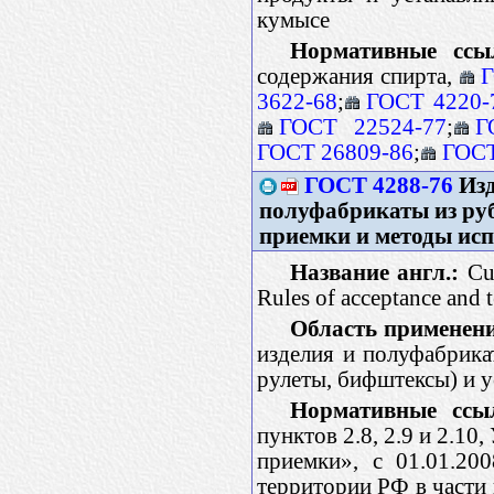
кумысе
Нормативные ссы
содержания спирта,
Г
3622-68
;
ГОСТ 4220-
ГОСТ 22524-77
;
Г
ГОСТ 26809-86
;
ГОСТ
ГОСТ 4288-76
Изд
полуфабрикаты из руб
приемки и методы ис
Название англ.:
Cul
Rules of acceptance and 
Область применен
изделия и полуфабрикат
рулеты, бифштексы) и у
Нормативные ссы
пунктов 2.8, 2.9 и 2.10
приемки», с 01.01.20
территории РФ в части 