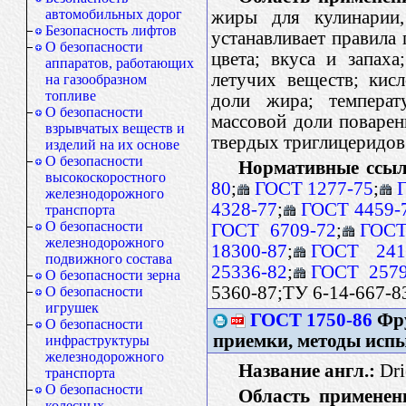
автомобильных дорог
жиры для кулинарии,
Безопасность лифтов
устанавливает правила
О безопасности
цвета; вкуса и запаха
аппаратов, работающих
летучих веществ; кис
на газообразном
топливе
доли жира; температу
О безопасности
массовой доли поварен
взрывчатых веществ и
твердых триглицеридов
изделий на их основе
О безопасности
Нормативные ссыл
высокоскоростного
80
;
ГОСТ 1277-75
;
железнодорожного
4328-77
;
ГОСТ 4459-
транспорта
О безопасности
ГОСТ 6709-72
;
ГОСТ
железнодорожного
18300-87
;
ГОСТ 241
подвижного состава
25336-82
;
ГОСТ 2579
О безопасности зерна
5360-87;ТУ 6-14-667-8
О безопасности
игрушек
ГОСТ 1750-86
Фру
О безопасности
приемки, методы исп
инфраструктуры
железнодорожного
Название англ.:
Drie
транспорта
О безопасности
Область применен
колесных