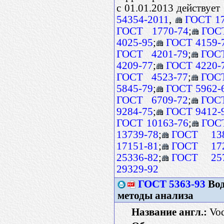
с 01.01.2013 действует
54354-2011
,
ГОСТ 17
ГОСТ 1770-74
;
ГОС
4025-95
;
ГОСТ 4159-
ГОСТ 4201-79
;
ГОС
4209-77
;
ГОСТ 4220-
ГОСТ 4523-77
;
ГОС
5845-79
;
ГОСТ 5962-
ГОСТ 6709-72
;
ГОС
9284-75
;
ГОСТ 9412-
ГОСТ 10163-76
;
ГОСТ
13739-78
;
ГОСТ 138
17151-81
;
ГОСТ 172
25336-82
;
ГОСТ 257
29329-92
ГОСТ 5363-93
Вод
методы анализа
Название англ.:
Vod