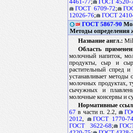
4461-77
;
ГОСТ 4520-
ГОСТ 6709-72
;
ГО
12026-76
;
ГОСТ 2410
ГОСТ 5867-90
Мол
Методы определения 
Название англ.:
Mil
Область применен
молочный напиток, мо
продукты, сыр и сыр
растительный спред и
устанавливает методы 
молочных продуктах, т
сычужных и плавлены
молочные консервы и с
Нормативные ссыл
67
в части п. 2.2,
ГО
2012
,
ГОСТ 1770-7
ГОСТ 3622-68
;
ГОС
4220-75
;
ГОСТ 4328-