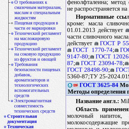
фенолфталеина; метод 
О требованиях к
смазочным материалам,
не распространяется на
маслам и специальным
Нормативные ссыл
жидкостям
кроме: масла сливочн
Пищевая продукция в
части ее маркировки
01.01.2013 действует
Технический регламент
части сливочного масла
на масложировую
действует
ГОСТ Р 55
продукцию
Технический регламент
ГОСТ 1770-74
;
ГО
на соковую продукцию
9147-80
;
ГОСТ 12026
из фруктов и овощей
87
;
ГОСТ 23094-78
;
Требования
ГОСТ 28498-90
;
ГОСТ
безопасности пищевых
добавок,
5360-87;ТУ 25-2024.01
ароматизаторов и
ГОСТ 3625-84
Мол
технологических
вспомогательных
Методы определения 
средств
Название англ.:
Mil
Электромагнитная
совместимость
Область применен
технических средств
молочный напиток,
Строительная
документация
молокосодержащие пр
Техническая
молочные и молокосод