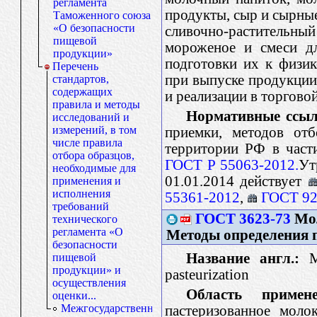
регламента
продукты, сыр и сырные
Таможенного союза
«О безопасности
сливочно-растительн
пищевой
мороженое и смеси дл
продукции»
подготовки их к физи
Перечень
при выпуске продукции 
стандартов,
содержащих
и реализации в торгово
правила и методы
Нормативные ссыл
исследований и
измерений, в том
приемки, методов отб
числе правила
территории РФ в част
отбора образцов,
ГОСТ Р 55063-2012.
Ут
необходимые для
01.01.2014 действует
применения и
исполнения
55361-2012
,
ГОСТ 92
требований
ГОСТ 3623-73
Мол
технического
регламента «О
Методы определения 
безопасности
Название англ.:
Mi
пищевой
продукции» и
pasteurization
осуществления
Область примене
оценки...
Межгосударственные
пастеризованное моло