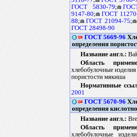
ГОСТ 5830-79
;
ГОС
9147-80
;
ГОСТ 11270
88
;
ГОСТ 21094-75
;
ГОСТ 28498-90
ГОСТ 5669-96
Хле
определения пористос
Название англ.:
Bak
Область примене
хлебобулочные изделия 
пористости мякиша
Нормативные ссыл
2001
ГОСТ 5670-96
Хле
определения кислотн
Название англ.:
Bre
Область примене
хлебобулочные издел