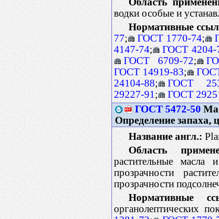
Область применен
водки особые и устанав
Нормативные ссыл
77
;
ГОСТ 1770-74
;
4147-74
;
ГОСТ 4204-
ГОСТ 6709-72
;
ГО
ГОСТ 14919-83
;
ГОСТ
24104-88
;
ГОСТ 253
29227-91
;
ГОСТ 2925
ГОСТ 5472-50
Мас
Определение запаха, 
Название англ.:
Pla
Область примене
растительные масла и
прозрачности растит
прозрачности подсолне
Нормативные сс
органолептических по