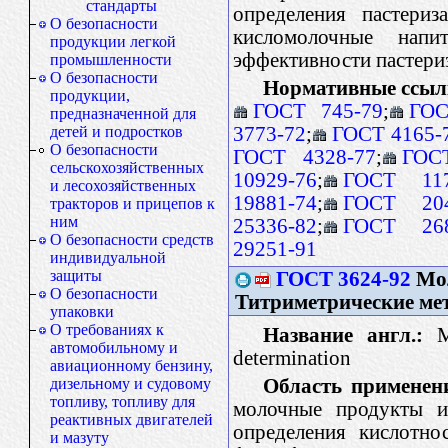
стандарты
определения пастериз
О безопасности
кисломолочные нап
продукции легкой
эффективности пастери
промышленности
О безопасности
Нормативные ссыл
продукции,
ГОСТ 745-79
;
ГОС
предназначенной для
3773-72
;
ГОСТ 4165-
детей и подростков
О безопасности
ГОСТ 4328-77
;
ГОС
сельскохозяйственных
10929-76
;
ГОСТ 117
и лесохозяйственных
19881-74
;
ГОСТ 204
тракторов и прицепов к
ним
25336-82
;
ГОСТ 268
О безопасности средств
29251-91
индивидуальной
защиты
ГОСТ 3624-92
Мол
О безопасности
Титриметрические ме
упаковки
О требованиях к
Название англ.:
Mi
автомобильному и
determination
авиационному бензину,
Область применен
дизельному и судовому
топливу, топливу для
молочные продукты и
реактивных двигателей
определения кислотно
и мазуту