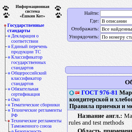
Информационная
система
Найти:
«Ёшкин Кот»
Где:
Государственные
Отображать:
стандарты
Декларация о
Упорядочить:
соответствии
Единый перечень
продукции ТС
Классификатор
государственных
стандартов
Общероссийский
классификатор
Об
стандартов
Обязательная
ГОСТ 976-81
Марг
сертификация
кондитерской и хлеб
Окп
Тематические сборники
Правила приемки и м
Технические регламенты
Название англ.:
Mar
РФ
Технические регламенты
rules and test methods
Таможенного союза
Область применен
Безопасность