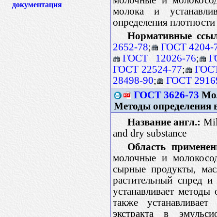
документация
молока и устанавли
определения плотности
Нормативные ссы
2652-78
;
ГОСТ 4204-
ГОСТ 12026-76
;
Г
ГОСТ 22524-77
;
ГОСТ
28498-90
;
ГОСТ 2916
ГОСТ 3626-73
Мол
Методы определения в
Название англ.:
Mil
and dry substance
Область применен
молочные и молокосо
сырные продукты, мас
растительный спред и
устанавливает методы 
также устанавливает
экстракта в эмульси