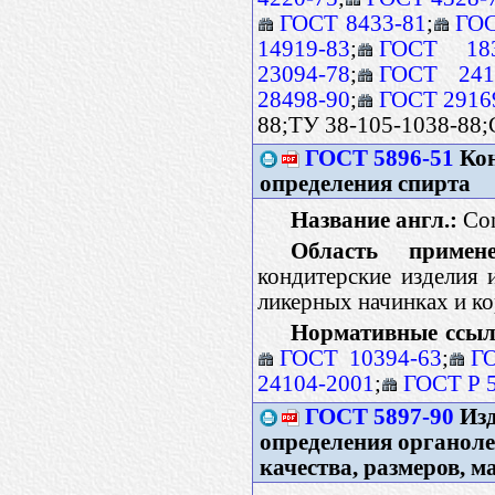
ГОСТ 8433-81
;
ГОС
14919-83
;
ГОСТ 183
23094-78
;
ГОСТ 241
28498-90
;
ГОСТ 2916
88;ТУ 38-105-1038-88
ГОСТ 5896-51
Кон
определения спирта
Название англ.:
Con
Область примене
кондитерские изделия 
ликерных начинках и к
Нормативные ссыл
ГОСТ 10394-63
;
Г
24104-2001
;
ГОСТ Р 
ГОСТ 5897-90
Изд
определения органоле
качества, размеров, м